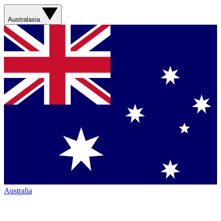
Australasia
Australia