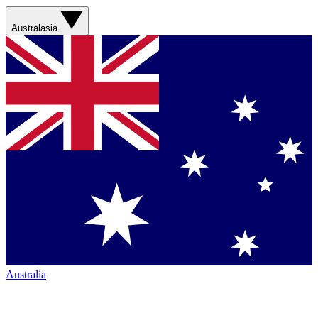
Australasia
Australia