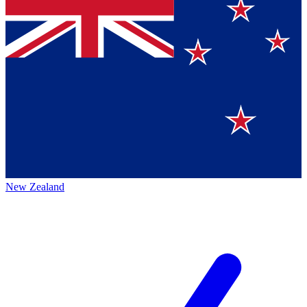
New Zealand