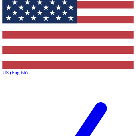
US (English)