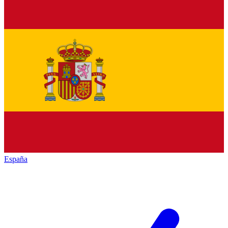
España