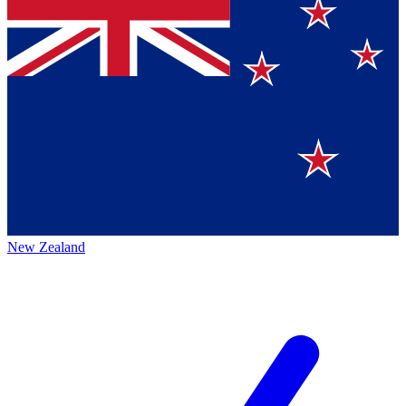
New Zealand