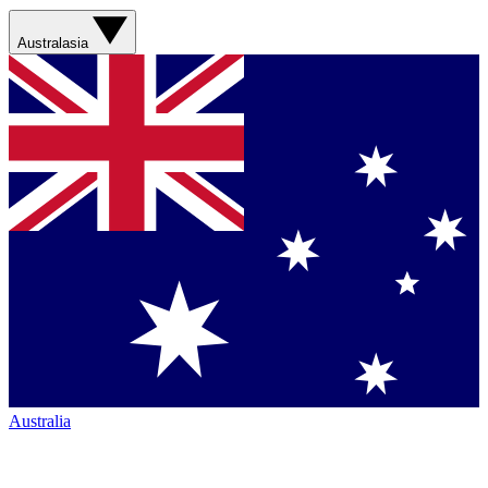
Australasia
Australia