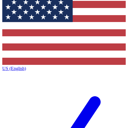
US (English)