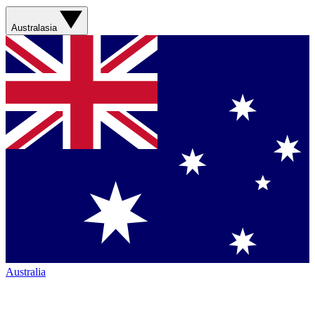
Australasia
Australia