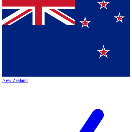
New Zealand