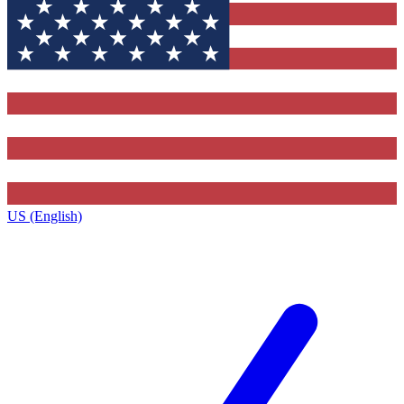
US (English)