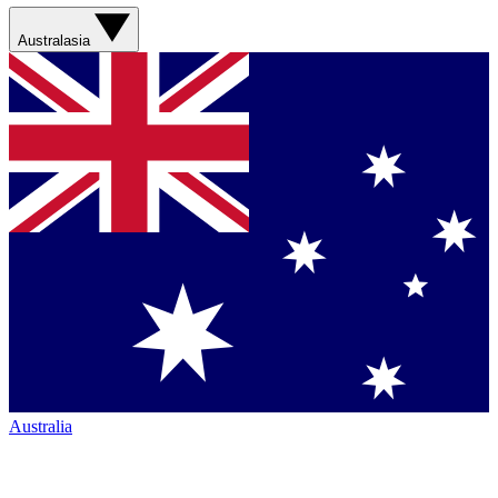
Australasia
Australia