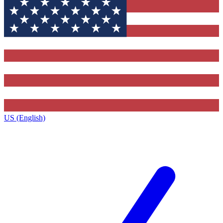
US (English)