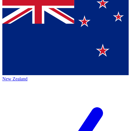
New Zealand