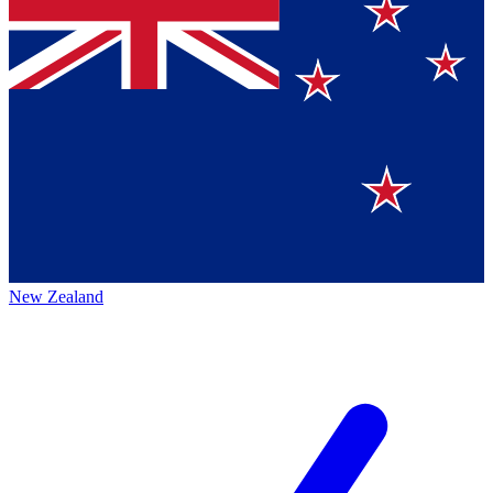
New Zealand