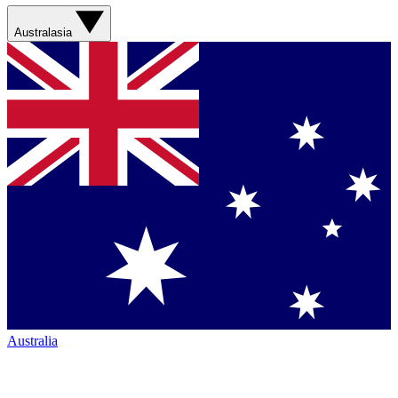
Australasia
Australia