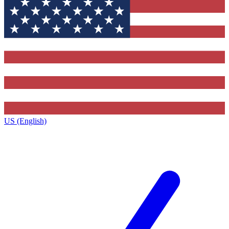
US (English)