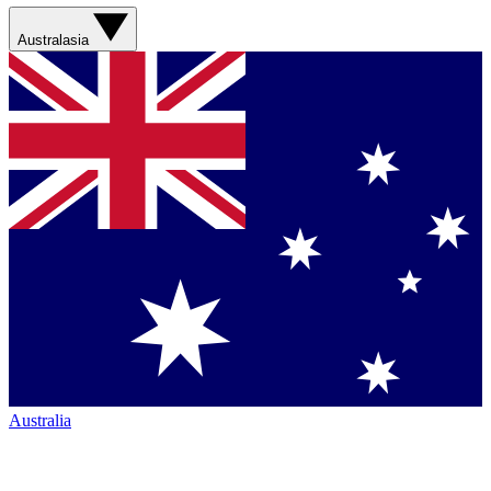
Australasia
Australia