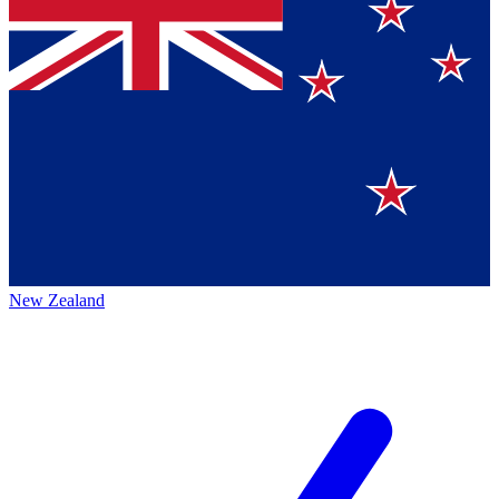
New Zealand