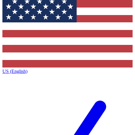
US (English)