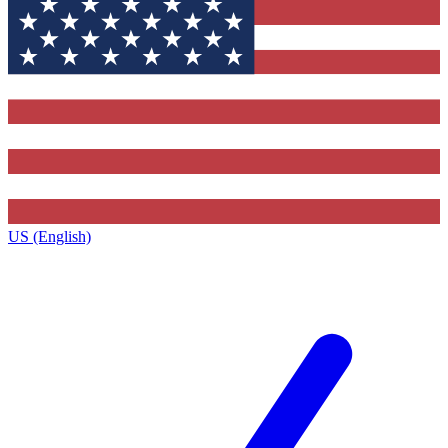
US (English)