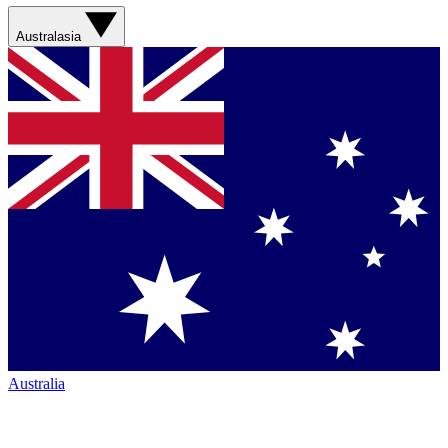
Australasia
Australia