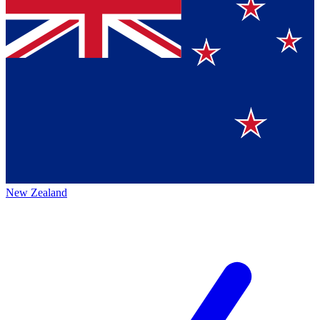
New Zealand