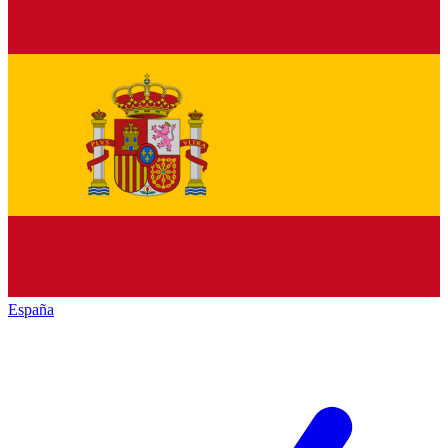
España