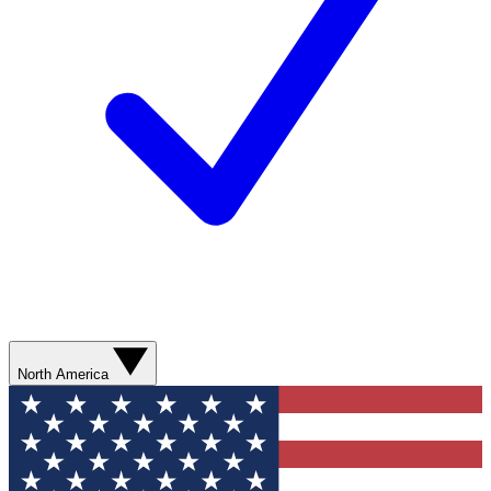
North America