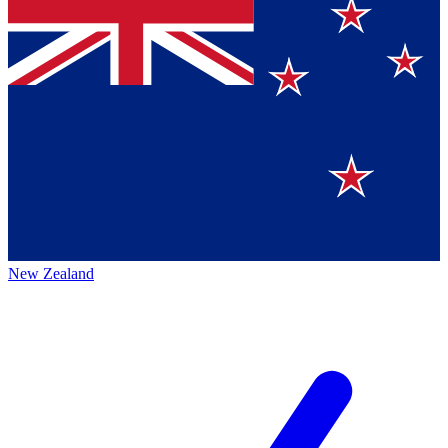
New Zealand