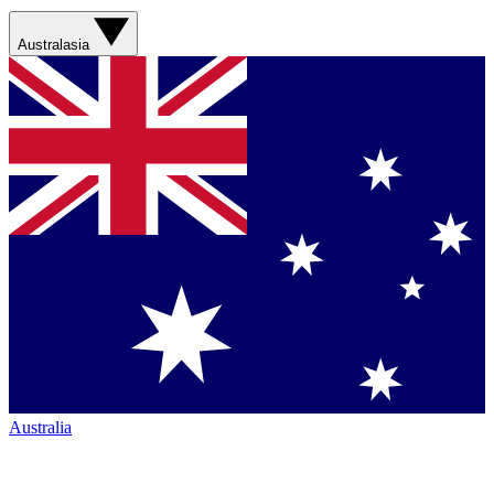
Australasia
Australia