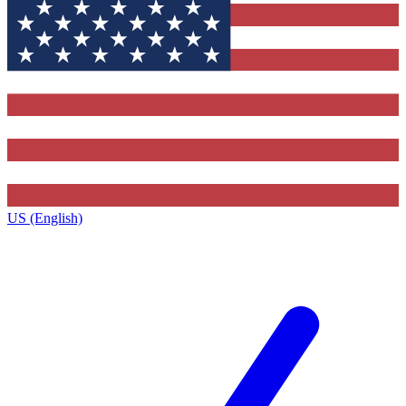
US (English)