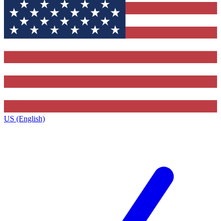
US (English)