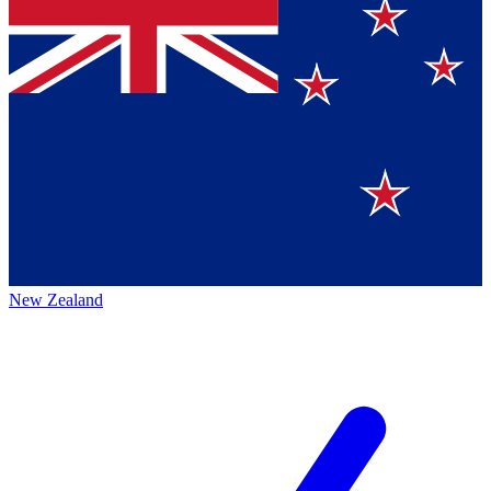
New Zealand