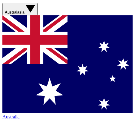
Australasia
Australia