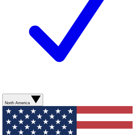
North America