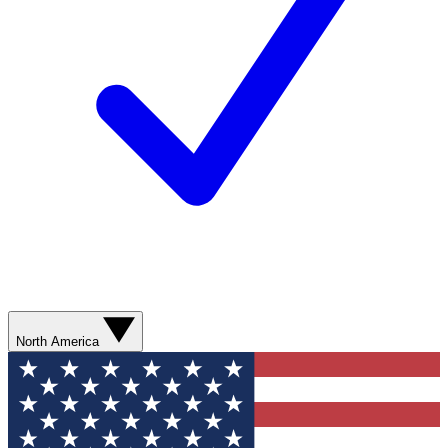
North America