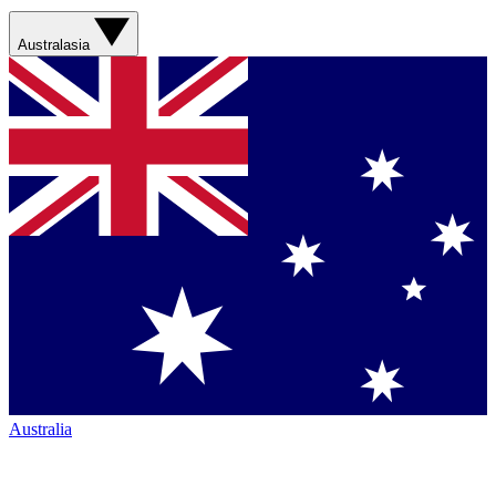
Australasia
Australia