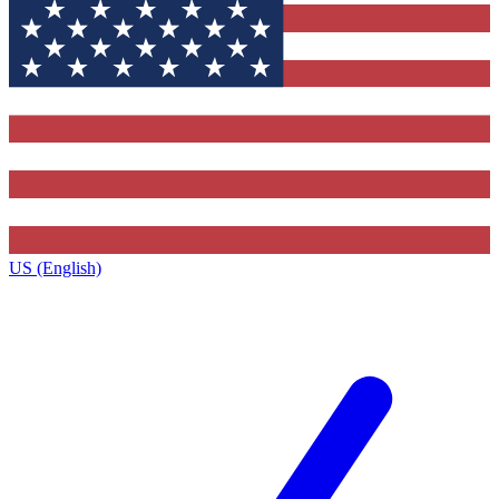
US (English)