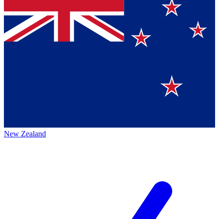
New Zealand