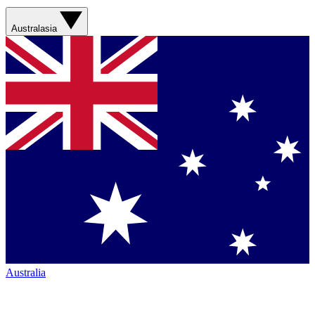
Australasia
Australia