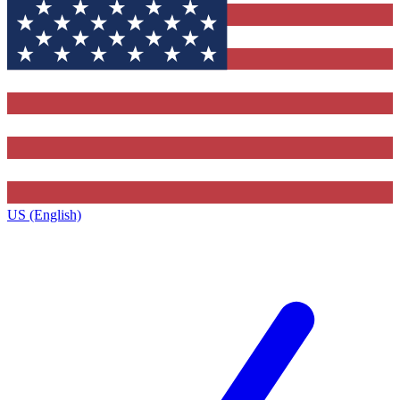
US (English)