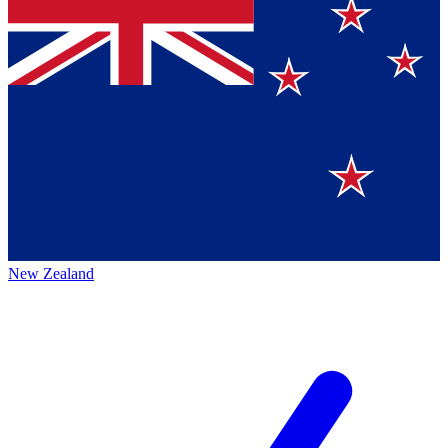
New Zealand