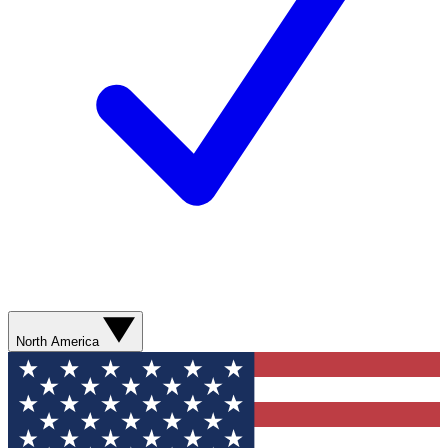
North America