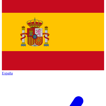
España