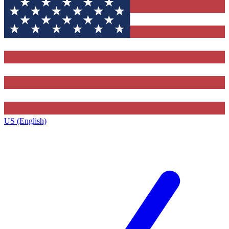
US (English)