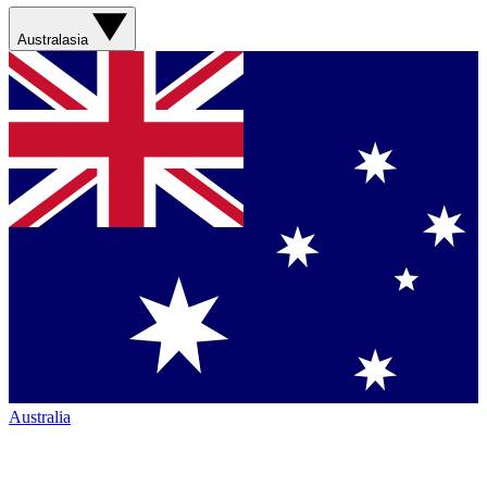
Australasia
Australia