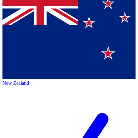
New Zealand