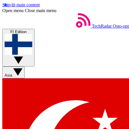
Skip to main content
Open menu
Close main menu
TechRadar
Osto-opp
FI Edition
Asia