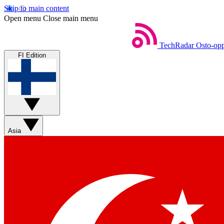
Skip to main content
Open menu
Close main menu
TechRadar
Osto-opp
FI Edition
Asia