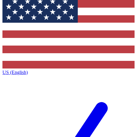
US (English)