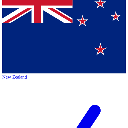
New Zealand