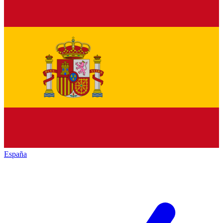
España