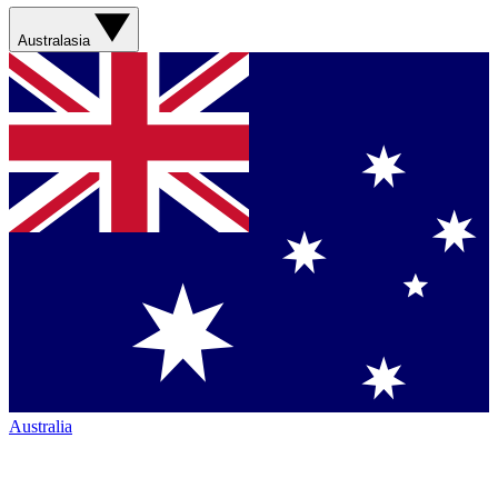
Australasia
Australia