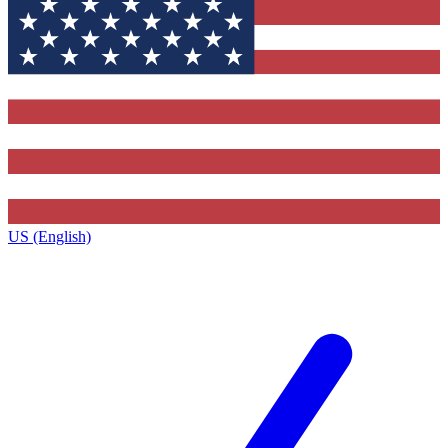
US (English)