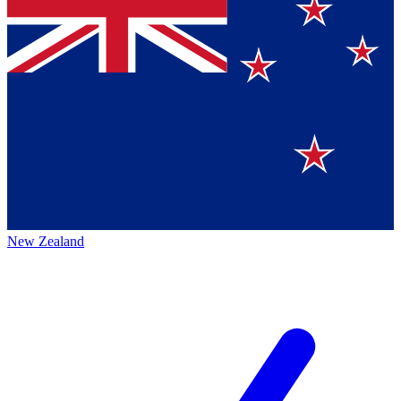
New Zealand