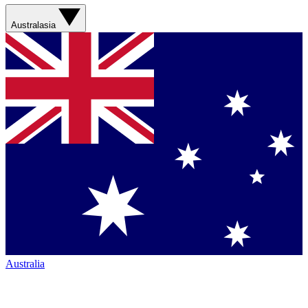
Australasia
Australia