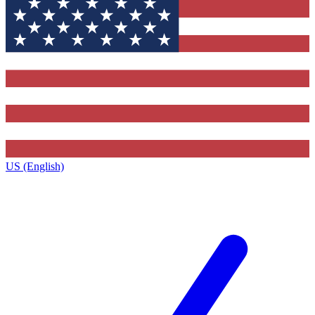
US (English)