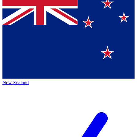
New Zealand