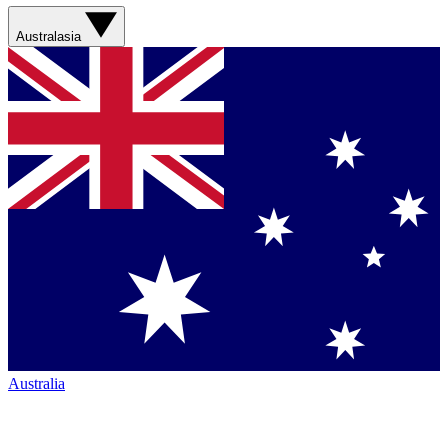
Australasia
Australia