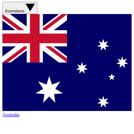
Australasia
Australia