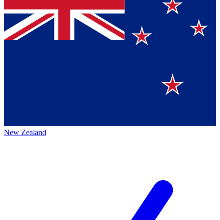
New Zealand