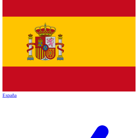
España