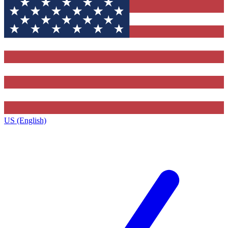
US (English)