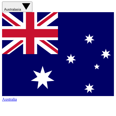
Australasia
Australia