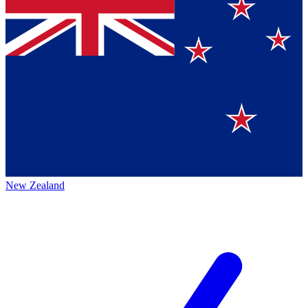
New Zealand