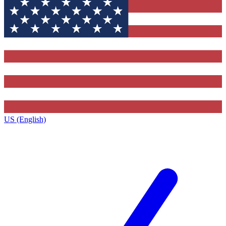
US (English)