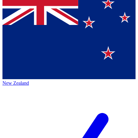
New Zealand