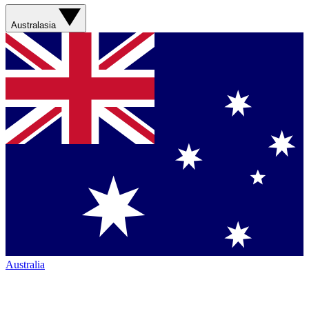
Australasia
Australia