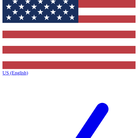
US (English)