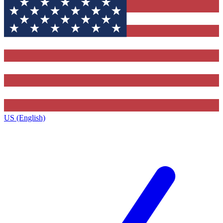
US (English)