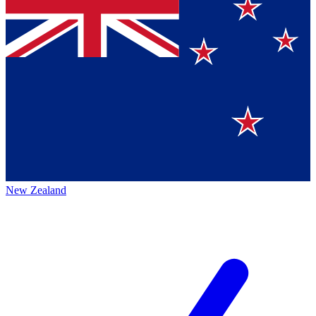
New Zealand