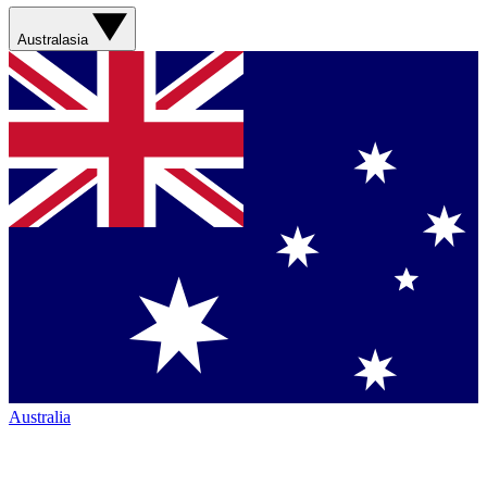
Australasia
Australia