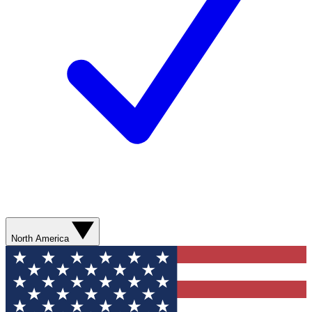
North America