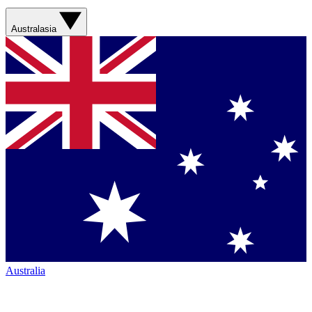
Australasia
Australia