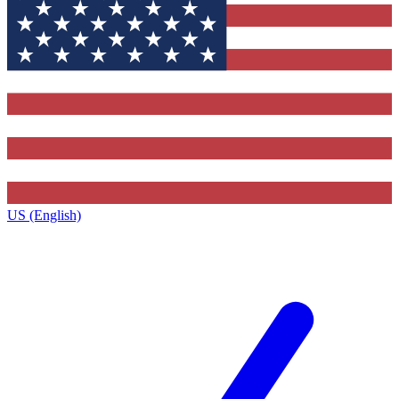
US (English)