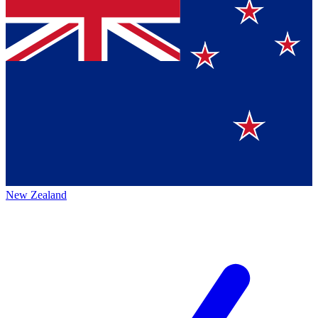
New Zealand