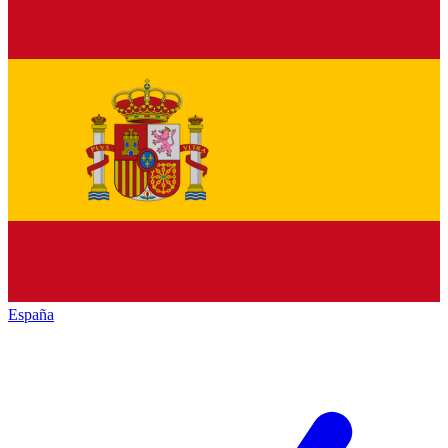
España