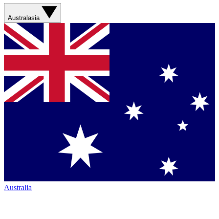
Australasia
Australia