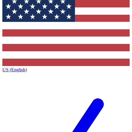
US (English)