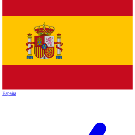
España