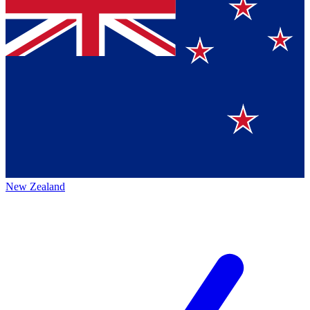
New Zealand