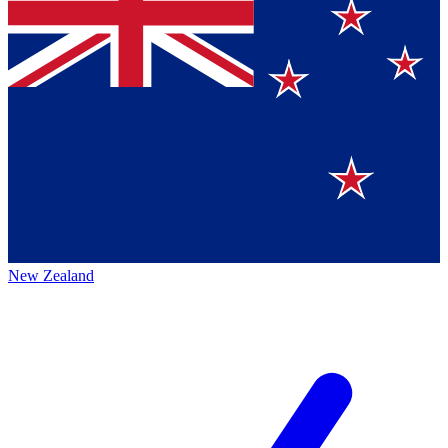
New Zealand