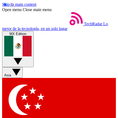
Skip to main content
Open menu
Close main menu
TechRadar
Lo
mejor de la tecnología, en un solo lugar
MX Edition
Asia