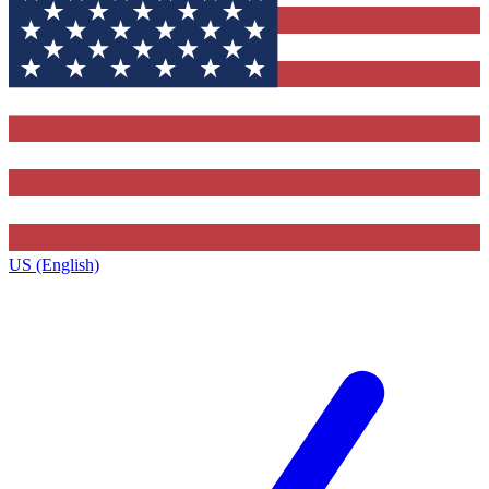
US (English)