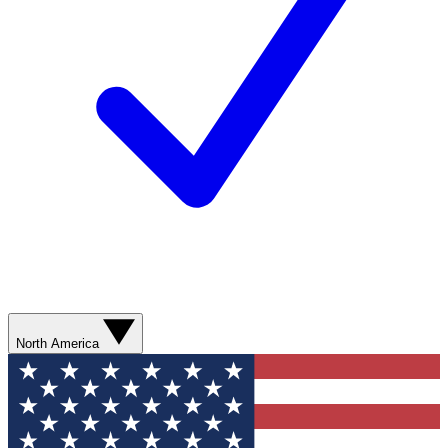
North America