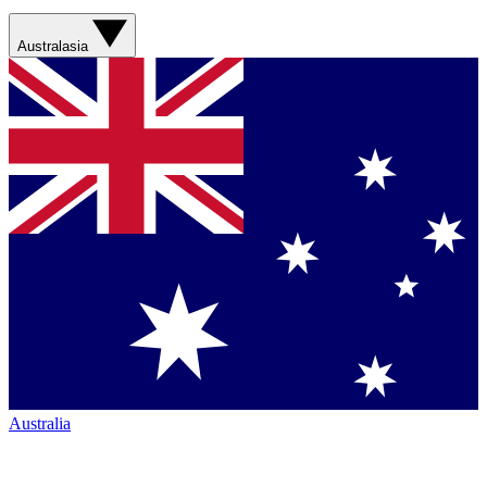
Australasia
Australia