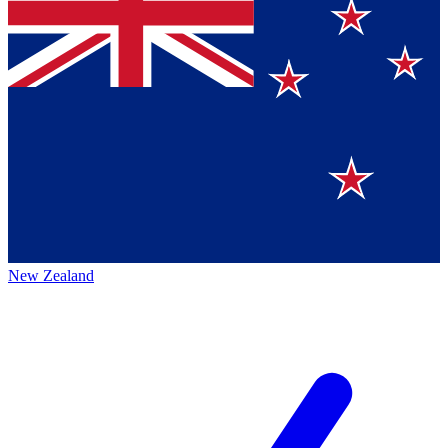
New Zealand