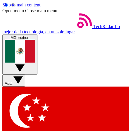
Skip to main content
Open menu
Close main menu
TechRadar
Lo
mejor de la tecnología, en un solo lugar
MX Edition
Asia