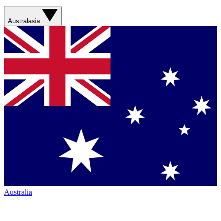
Australasia
Australia