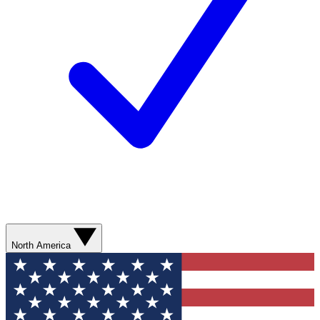
North America