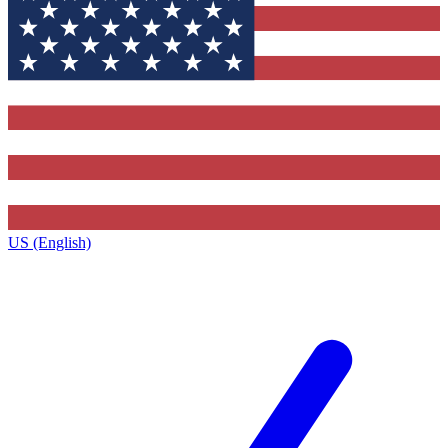
US (English)