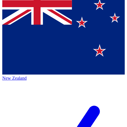
New Zealand