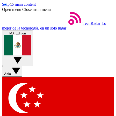
Skip to main content
Open menu
Close main menu
TechRadar
Lo
mejor de la tecnología, en un solo lugar
MX Edition
Asia