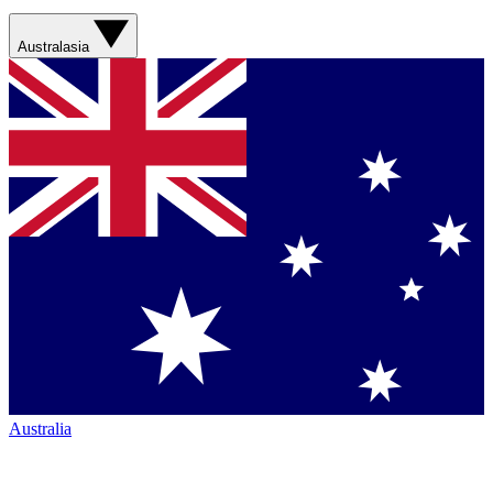
Australasia
Australia