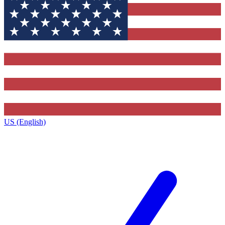
US (English)