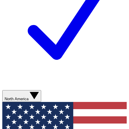
North America