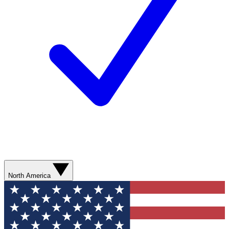
North America