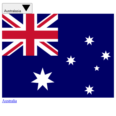
Australasia
Australia