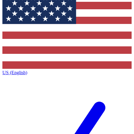
US (English)