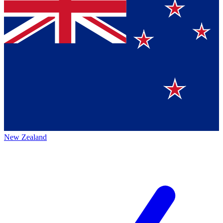
New Zealand