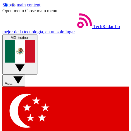
Skip to main content
Open menu
Close main menu
TechRadar
Lo
mejor de la tecnología, en un solo lugar
MX Edition
Asia