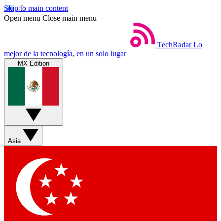
Skip to main content
Open menu
Close main menu
TechRadar
Lo
mejor de la tecnología, en un solo lugar
MX Edition
Asia