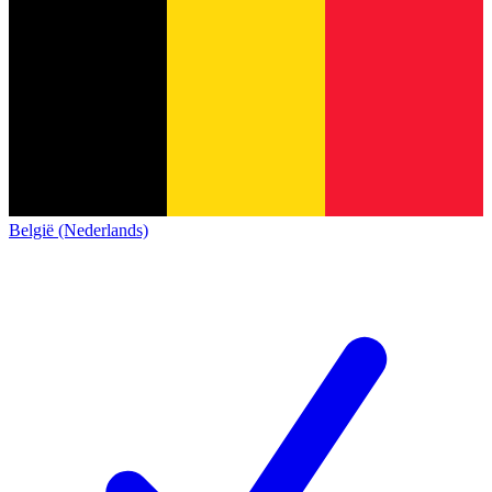
België (Nederlands)