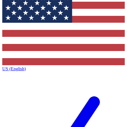
US (English)