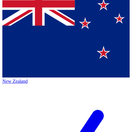
New Zealand