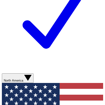
North America