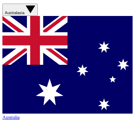
Australasia
Australia