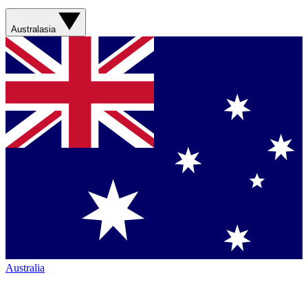
Australasia
Australia