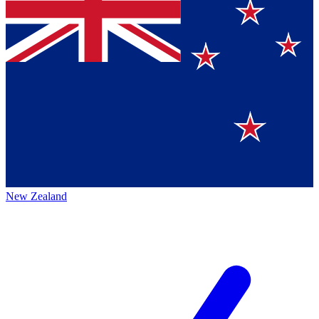
New Zealand