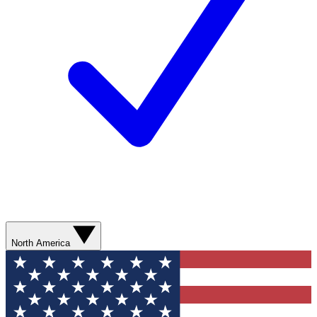
North America