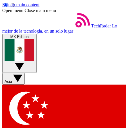
Skip to main content
Open menu
Close main menu
TechRadar
Lo
mejor de la tecnología, en un solo lugar
MX Edition
Asia