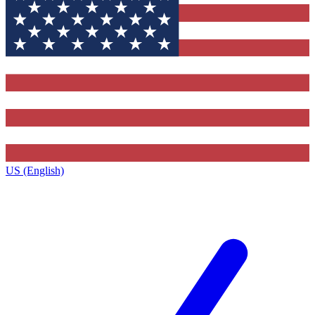
US (English)