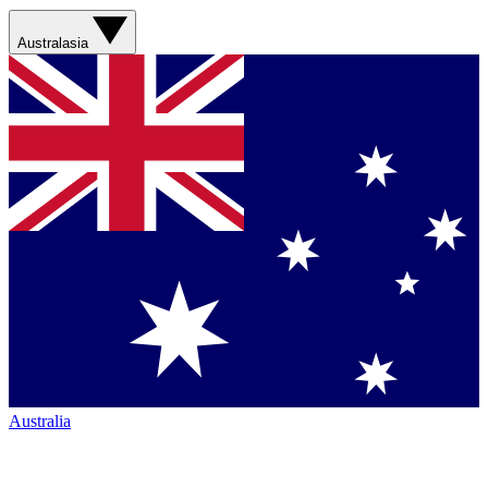
Australasia
Australia