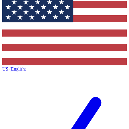
US (English)