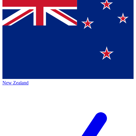
New Zealand