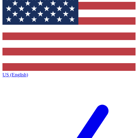
US (English)