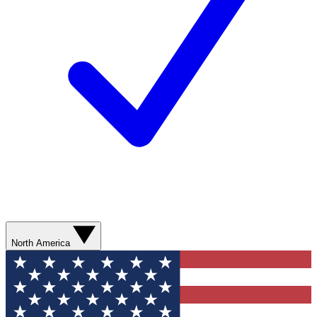
North America