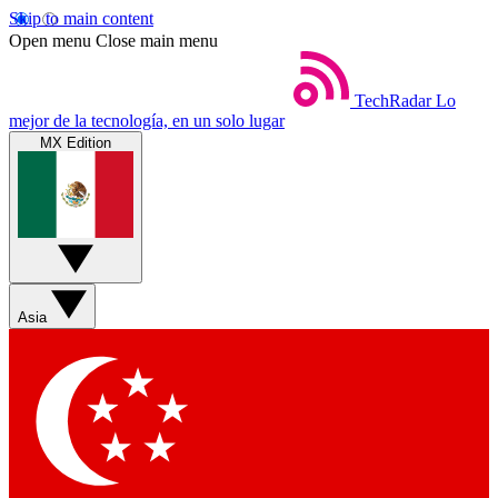
Skip to main content
Open menu
Close main menu
TechRadar
Lo
mejor de la tecnología, en un solo lugar
MX Edition
Asia