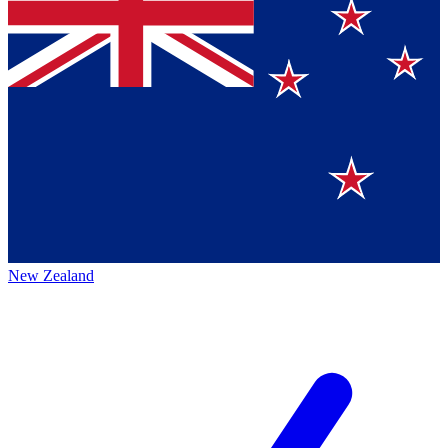
New Zealand