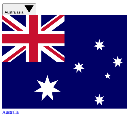
Australasia
Australia