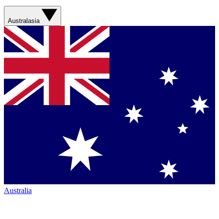
Australasia
Australia