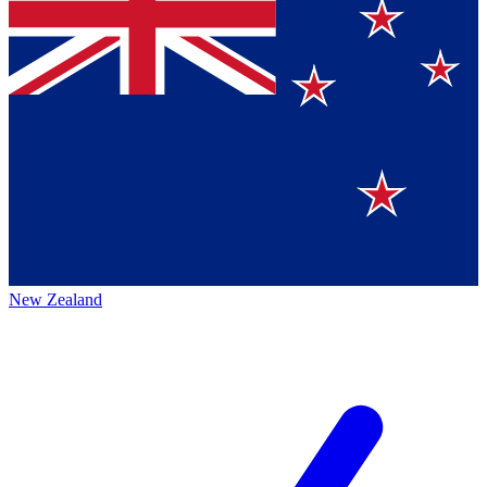
New Zealand