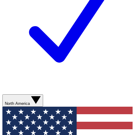
North America