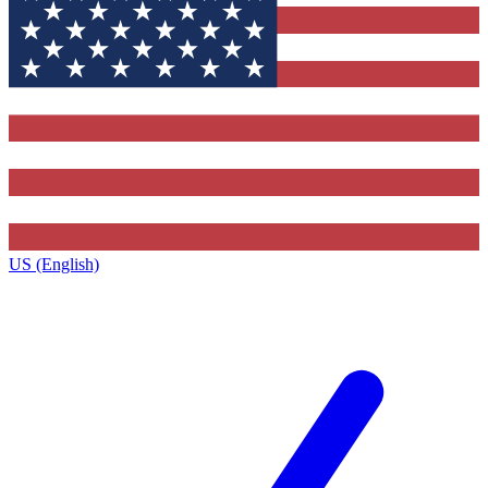
US (English)