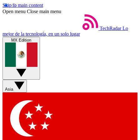
Skip to main content
Open menu
Close main menu
TechRadar
Lo
mejor de la tecnología, en un solo lugar
MX Edition
Asia