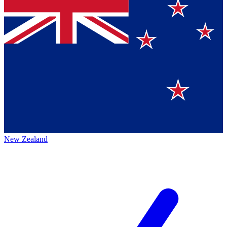
New Zealand