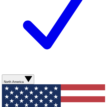
North America