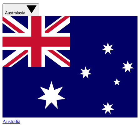
Australasia
Australia