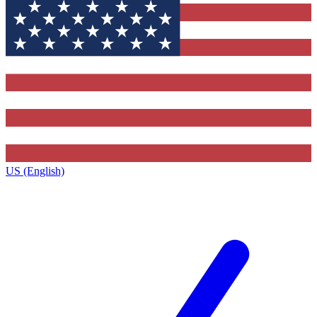
US (English)