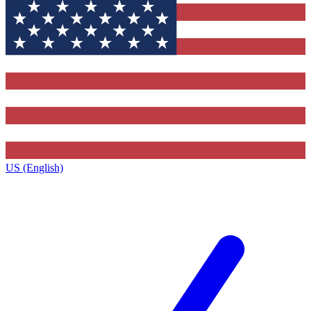
US (English)