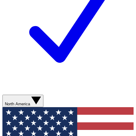
North America