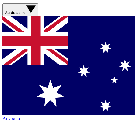
Australasia
Australia