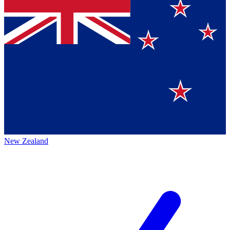
New Zealand