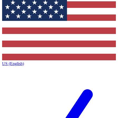
US (English)