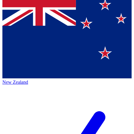
New Zealand