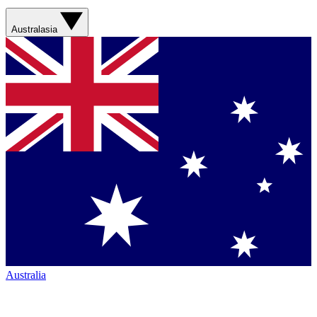
Australasia
Australia