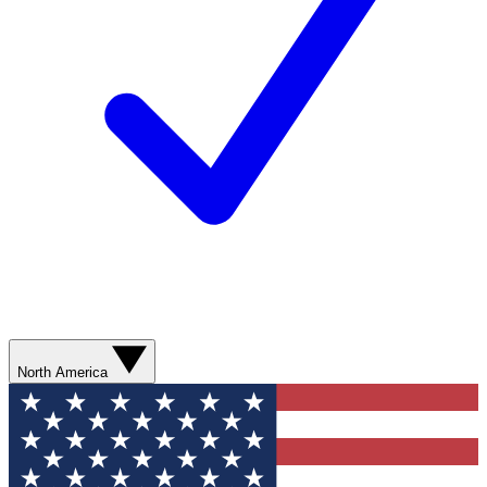
North America