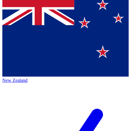
New Zealand