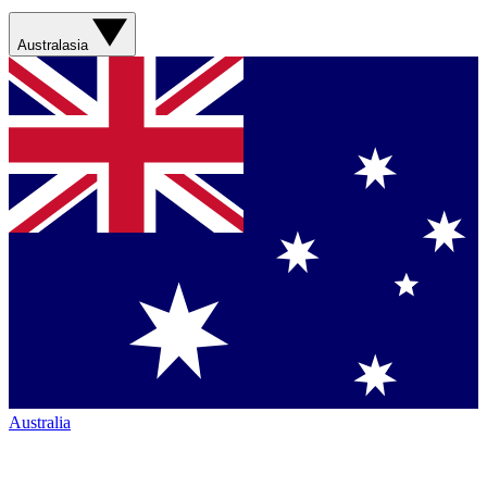
Australasia
Australia