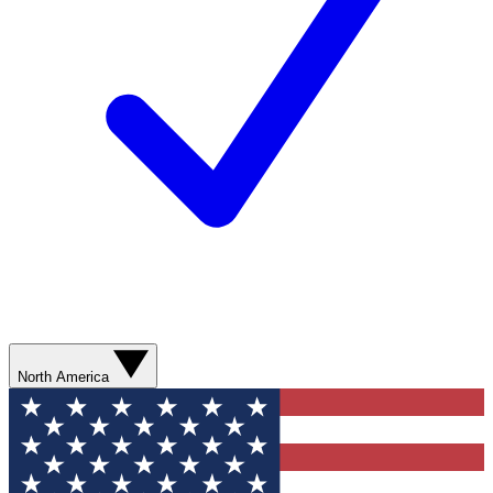
North America