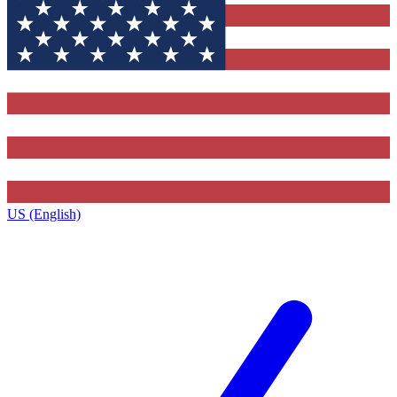
US (English)