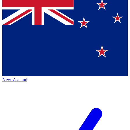
New Zealand