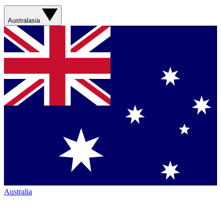
Australasia
Australia