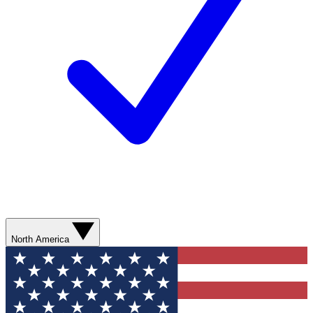
North America