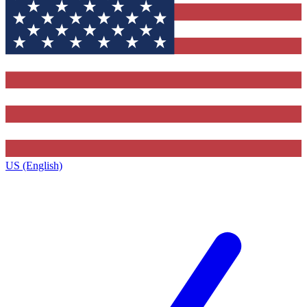
US (English)