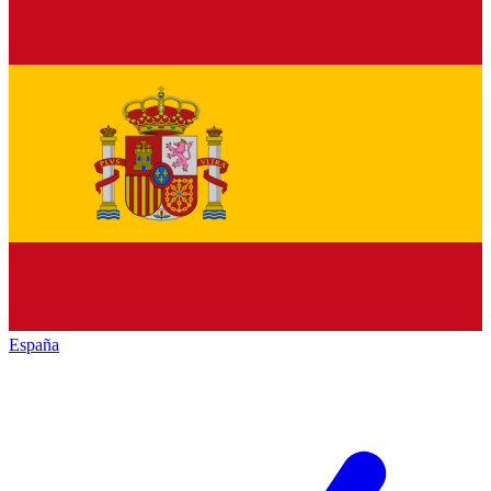
España