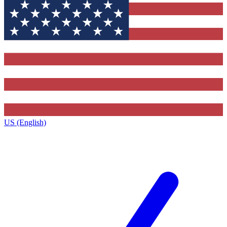
US (English)