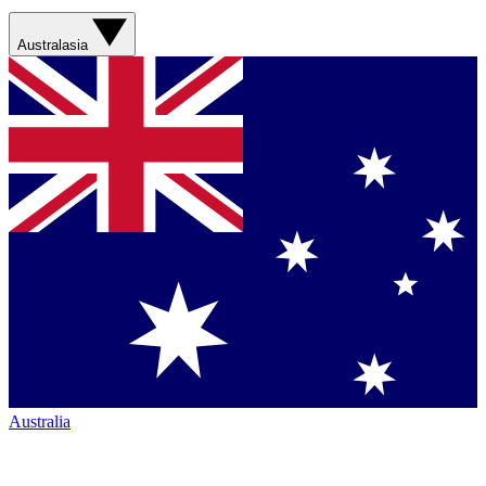
Australasia
Australia