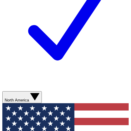
North America