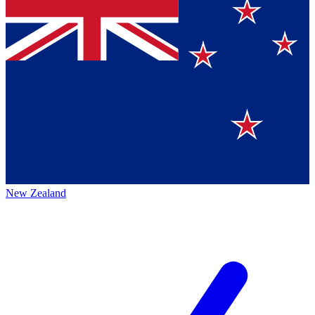
New Zealand