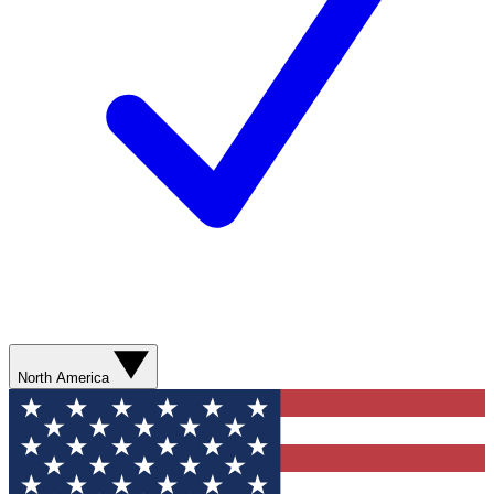
North America