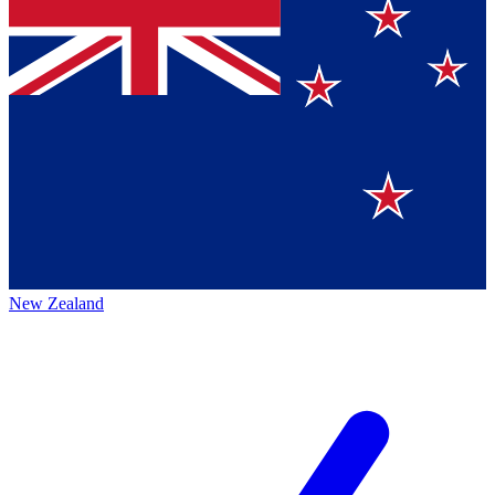
New Zealand