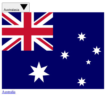
Australasia
Australia