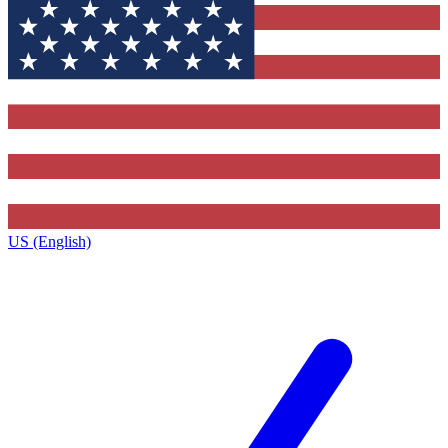
US (English)