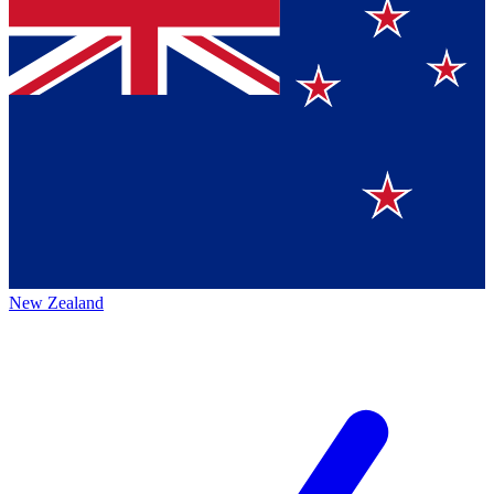
New Zealand