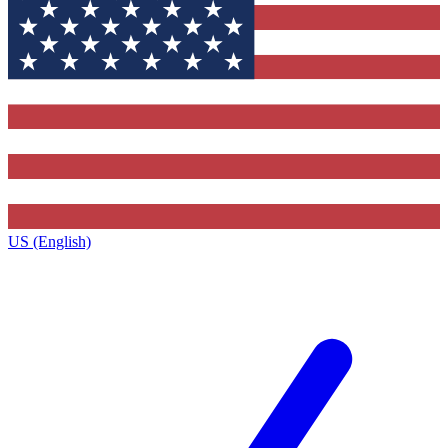
US (English)