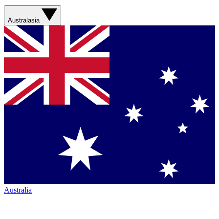
Australasia
Australia