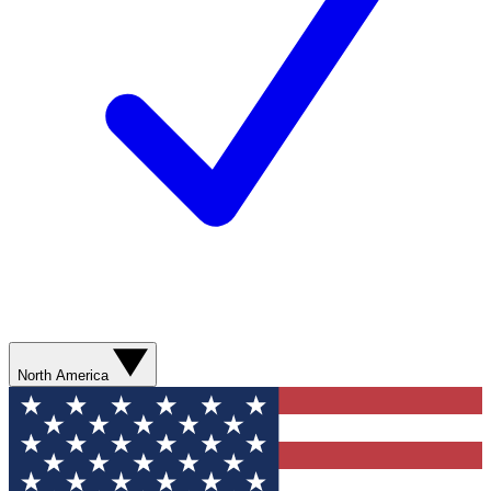
North America