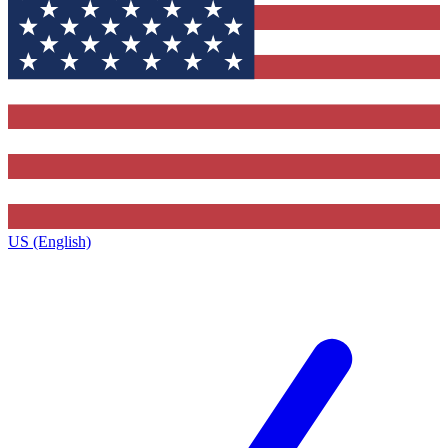
US (English)