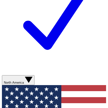
North America