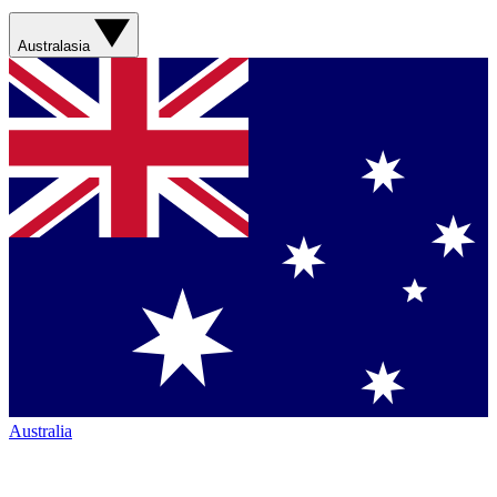
Australasia
Australia