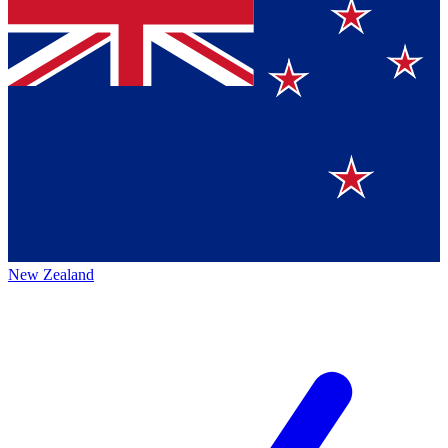
New Zealand