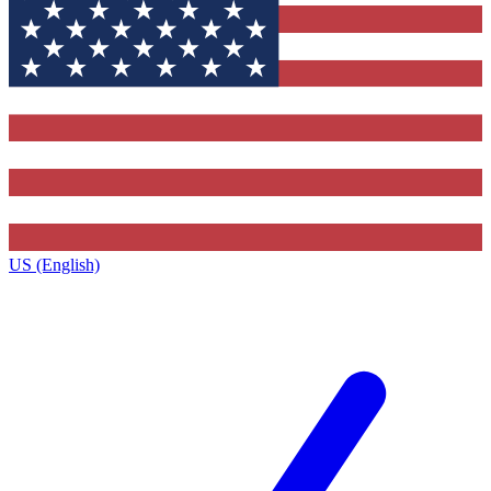
US (English)