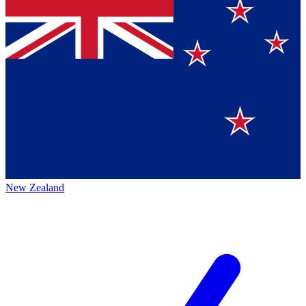
New Zealand