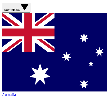
Australasia
Australia