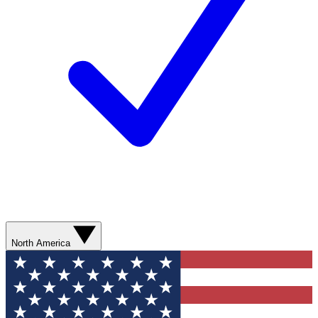
North America