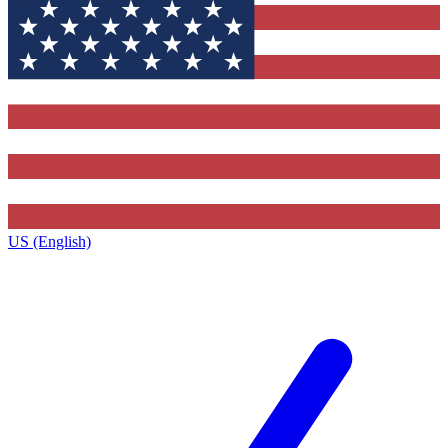
US (English)