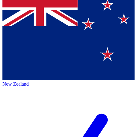
New Zealand