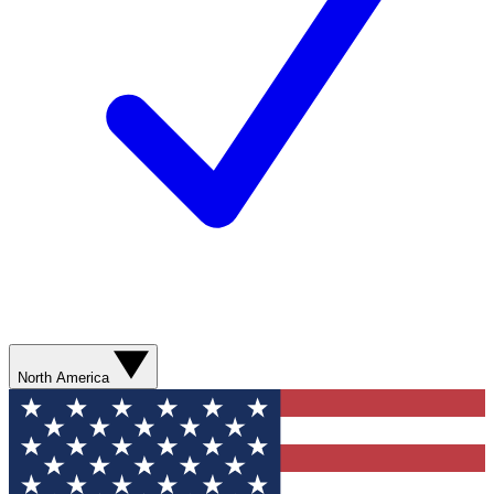
North America