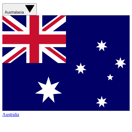
Australasia
Australia