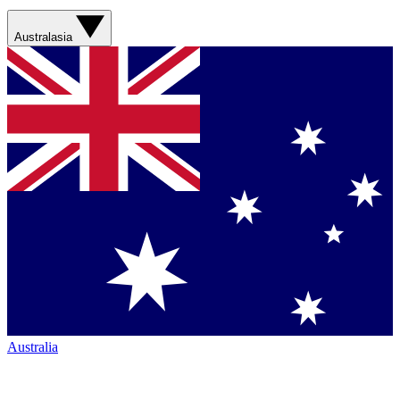
Australasia
Australia