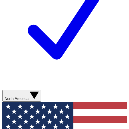
North America