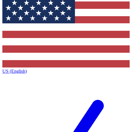
US (English)