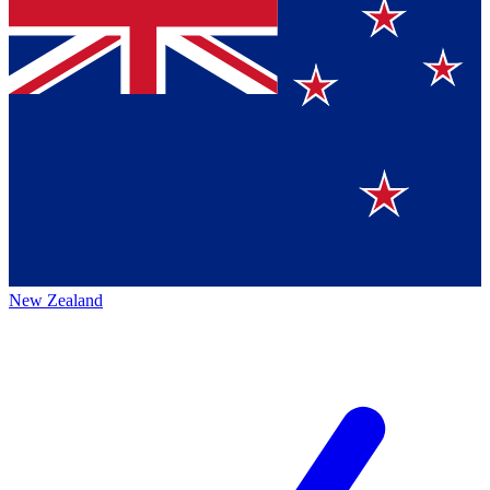
New Zealand