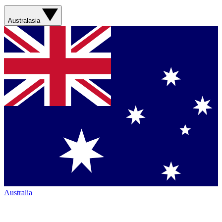
Australasia
Australia