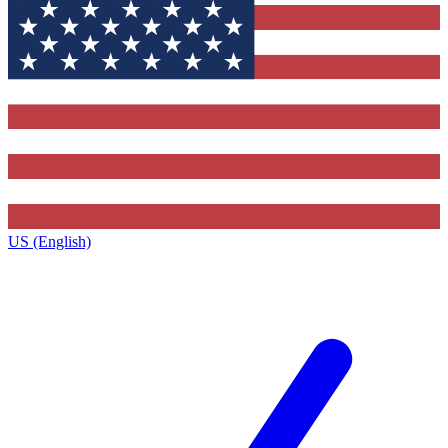
US (English)