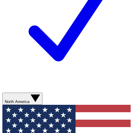
North America