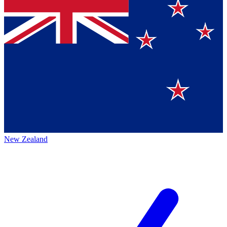
New Zealand