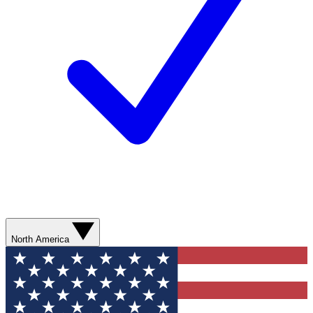
North America