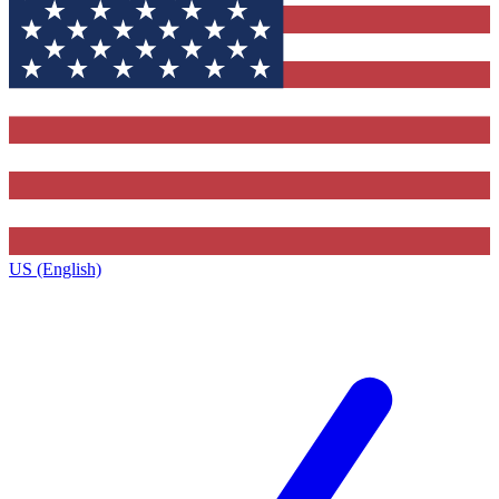
US (English)