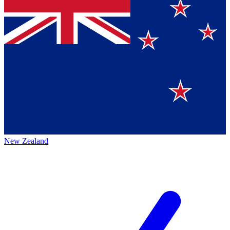
New Zealand