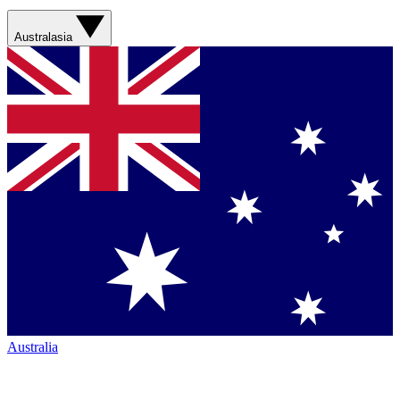
Australasia
Australia