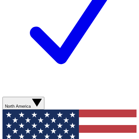
North America