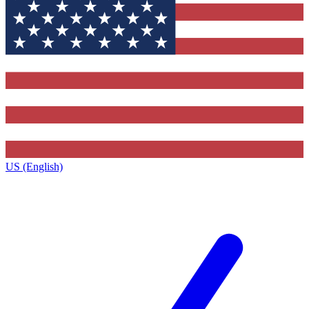
US (English)