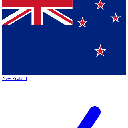
New Zealand