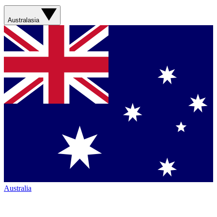
Australasia
Australia