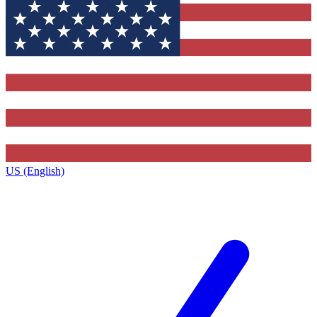
US (English)