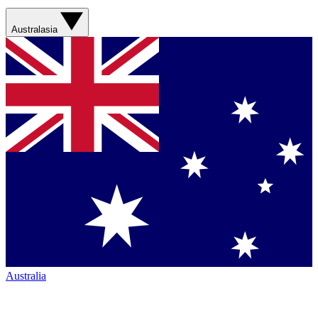
Australasia
Australia