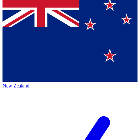
New Zealand