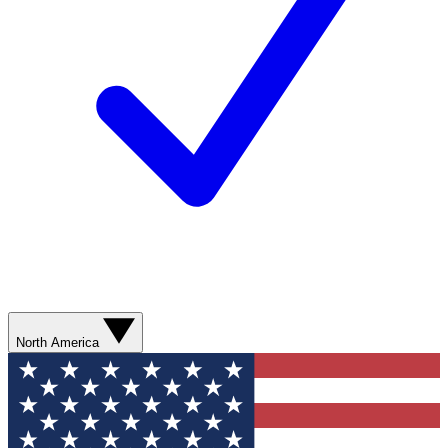
North America