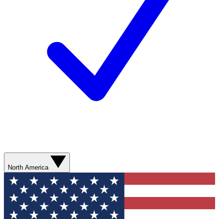
North America