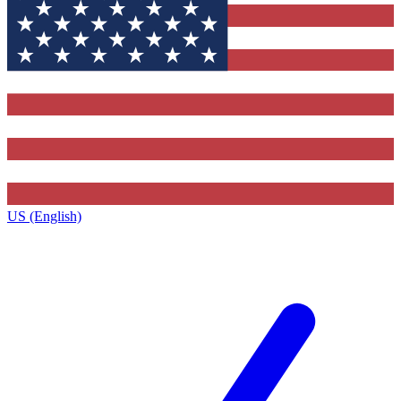
US (English)