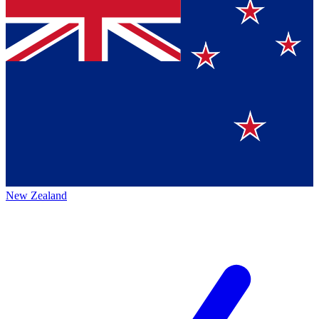
New Zealand