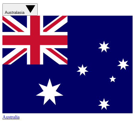
Australasia
Australia